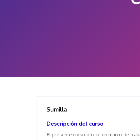
Salta al contenido principal
Salta [Cocoon] Course Overview
Sumilla
Descripción del curso
El presente curso ofrece un marco de trab