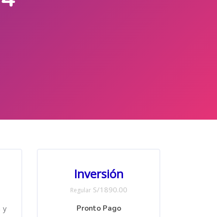
Salta [Cocoon] Custom HTML
Inversión
S/1890.00
Regular
 y
Pronto Pago