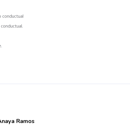
o conductual
a conductual.
.
5
 Anaya Ramos