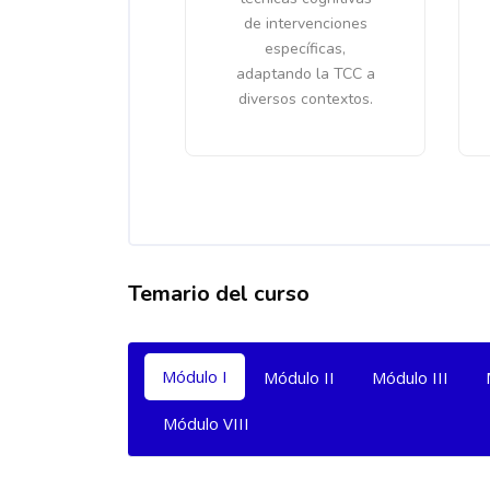
de intervenciones
específicas,
adaptando la TCC a
diversos contextos.
Temario del curso
Salta [Cocoon] Tabs
Módulo I
Módulo II
Módulo III
Módulo VIII