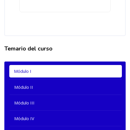
Temario del curso
Salta [Cocoon] Tabs
Módulo I
Módulo II
Módulo III
Módulo IV