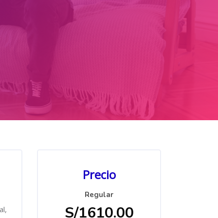
Salta [Cocoon] Custom HTML
Precio
Regular
S/1610.00
l,