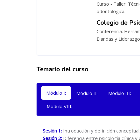
Curso - Taller: Técn
odontológica.
Colegio de Psi
Conferencia: Herram
Blandas y Liderazgo
Temario del curso
Salta [Cocoon] Tabs
Módulo I:
Módulo II:
Módulo III:
Módulo VIII:
Sesión 1:
Introducción y definición conceptual
Sesión 2:
Diferencia entre psicología clínica y p