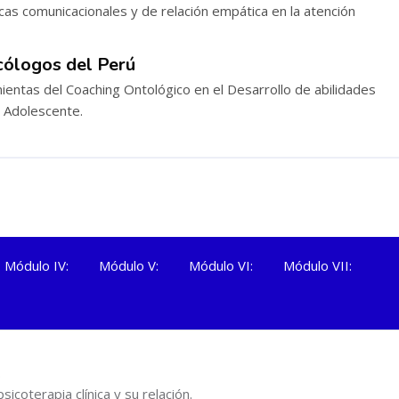
icas comunicacionales y de relación empática en la atención
cólogos del Perú
ientas del Coaching Ontológico en el Desarrollo de abilidades
 Adolescente.
Módulo IV:
Módulo V:
Módulo VI:
Módulo VII:
.
sicoterapia clínica y su relación.