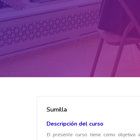
Salta al contenido principal
Salta [Cocoon] Course Overview
Sumilla
Descripción del curso
El presente curso tiene como objetivo a