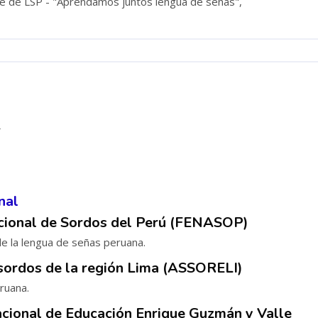
e de LSP - "Aprendamos juntos lengua de señas",
4
nal
cional de Sordos del Perú (FENASOP)
de la lengua de señas peruana.
sordos de la región Lima (ASSORELI)
ruana.
cional de Educación Enrique Guzmán y Valle