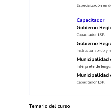
Especialización en d
Capacitador
Gobierno Regi
Capacitador LSP.
Gobierno Regi
Instructor sordo y m
Municipalidad
Intérprete de lengu
Municipalidad 
Capacitador LSP.
Temario del curso
Salta [Cocoon] Tabs