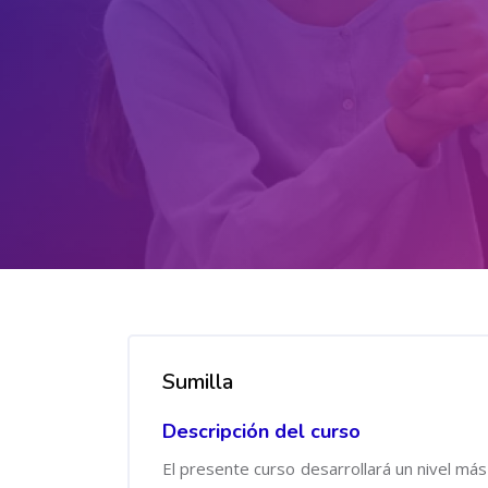
Salta al contenido principal
Salta [Cocoon] Course Overview
Sumilla
Descripción del curso
El presente curso desarrollará un nivel má