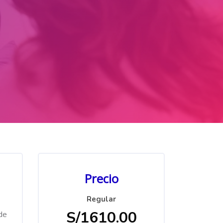
Salta [Cocoon] Custom HTML
Precio
Regular
S/1610.00
de