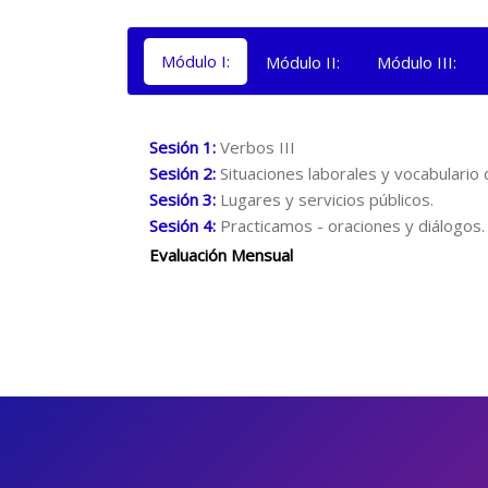
Módulo I:
Módulo II:
Módulo III:
Sesión 1:
Verbos III
Sesión 2:
Situaciones laborales y vocabulari
Sesión 3:
Lugares y servicios públicos.
Sesión 4:
Practicamos - oraciones y diálogos.
Evaluación Mensual