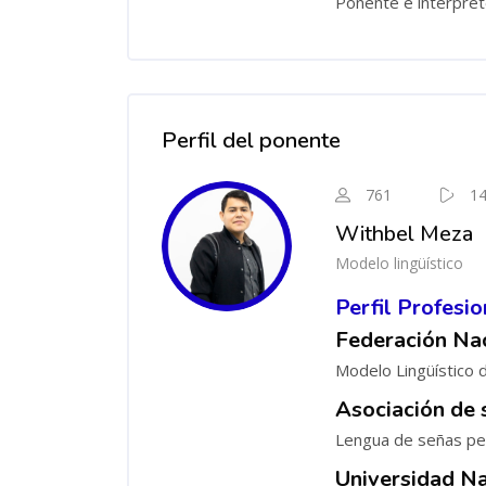
Ponente e intérpret
Salta [Cocoon] Course Instructor
Perfil del ponente
761
1
Withbel Meza
Modelo lingüístico
Perfil Profesio
Federación Na
Modelo Lingüístico 
Asociación de 
Lengua de señas pe
Universidad Na