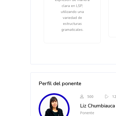
clara en LSP,
utilizando una
variedad de
estructuras
gramaticales.
Salta [Cocoon] Course Instructor
Perfil del ponente
500
1
Liz Chumbiauca
Ponente