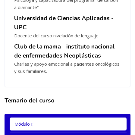
Psicóloga y capacitadora del programa “de carbón
a diamante”
Universidad de Ciencias Aplicadas -
UPC
Docente del curso nivelación de lenguaje.
Club de la mama - instituto nacional
de enfermedades Neoplásticas
Charlas y apoyo emocional a pacientes oncológicos
y sus familiares.
Temario del curso
Salta [Cocoon] Tabs
Módulo I: