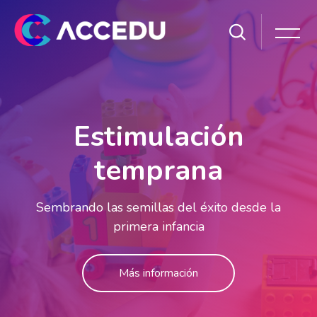
Salta [Cocoon] Slider style 1
Estimulación
temprana
Sembrando las semillas del éxito desde la
primera infancia
Más información