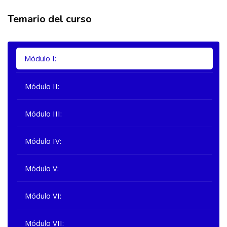
Temario del curso
Salta [Cocoon] Tabs
Módulo I:
Módulo II:
Módulo III:
Módulo IV:
Módulo V:
Módulo VI:
Módulo VII: